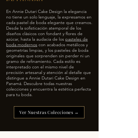
En Annie Dutari Cake Design la elegancia
no tiene un solo lenguaje, la expresamos en
cada pastel de boda elegante que creamos.
Desde la sofisticación atemporal de los
diseños clásicos con fondant y flores de
azúcar, hasta la audacia de los
pasteles de
boda modernos
con acabados metálicos y
geometrías limpias, y los pasteles de boda
originales que sorprenden sin perder ni un
gramo de refinamiento. Cada estilo es
interpretado con el mismo nivel de
precisión artesanal y atención al detalle que
distingue a Annie Dutari Cake Design en
Panamá. Descubre todas nuestras
colecciones y encuentra la estética perfecta
para tu boda.
Ver Nuestras Colecciones →