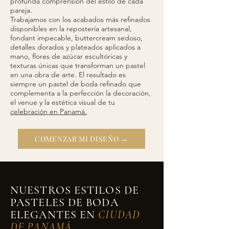
profunda comprensión del estilo de cada
pareja.
Trabajamos con los acabados más refinados
disponibles en la repostería artesanal,
fondant impecable, buttercream sedoso,
detalles dorados y plateados aplicados a
mano, flores de azúcar escultóricas y
texturas únicas que transforman un pastel
en una obra de arte. El resultado es
siempre un pastel de boda refinado que
complementa a la perfección la decoración,
el venue y la estética visual de tu
celebración en Panamá.
COMENZAR MI DISEÑO →
NUESTROS ESTILOS DE
PASTELES DE BODA
ELEGANTES EN
CIUDAD
DE PANAMÁ