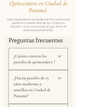
Quinceañera en Ciudad de
Panamá
Aquí respondemos las dudas más frecuentes para
planificar el pastel ideal de tus 15 años en
Panamá. Y si no encuentras la tuya, Annie te
asesora personalmente.
Preguntas frecuentes
¿Cuánto cuestan los
pasteles de quinceañera ?
Es difícil dar un precio fijo
¿Hacen pasteles de 15
porque cada pastel de 15 años
años modernos y
es único, el precio final
sencillos en Ciudad de
depende del número de
Panamá?
porciones, el estilo del diseño y
la complejidad de los acabados.
Sí, en Annie Dutari Cake Design