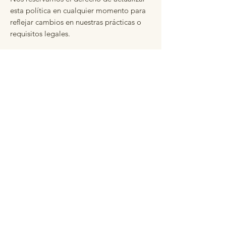
esta política en cualquier momento para
reflejar cambios en nuestras prácticas o
requisitos legales.
Annie
Dutari
Cake Design
Contacto
Annie Dutari Cake Design
Phone
6236-5780
Email:
ventas@anniedutaricakes.com
Altos de Panama, Panama
Annie Dutari Cake Design
Phone
6236-5780