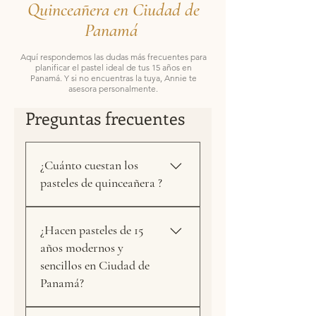
Quinceañera en Ciudad de
Panamá
Aquí respondemos las dudas más frecuentes para
planificar el pastel ideal de tus 15 años en
Panamá. Y si no encuentras la tuya, Annie te
asesora personalmente.
Preguntas frecuentes
¿Cuánto cuestan los
pasteles de quinceañera ?
Es difícil dar un precio fijo
¿Hacen pasteles de 15
porque cada pastel de 15 años
años modernos y
es único, el precio final
sencillos en Ciudad de
depende del número de
Panamá?
porciones, el estilo del diseño y
la complejidad de los acabados.
Sí, en Annie Dutari Cake Design